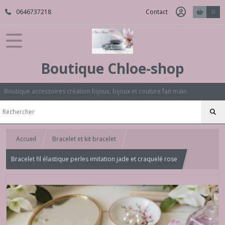
0646737218
Contact
0
Boutique Chloe-shop
Boutique accessoires création bijoux, bijoux et couture fait main
Accueil
Bracelet et kit bracelet
Bracelet fil élastique perles imitation jade et craquelé rose