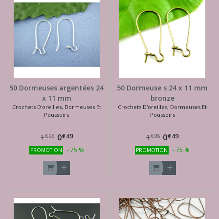
50 Dormeuses argentées 24
50 Dormeuse s 24 x 11 mm
x 11 mm
bronze
Crochets D'oreilles, Dormeuses Et
Crochets D'oreilles, Dormeuses Et
Poussoirs
Poussoirs
€
49
€
49
0
0
€
95
€
95
1
1
-
75
%
-
75
%
PROMOTION
PROMOTION