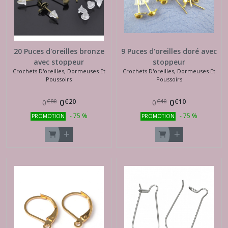
20 Puces d'oreilles bronze
9 Puces d'oreilles doré avec
avec stoppeur
stoppeur
Crochets D'oreilles, Dormeuses Et
Crochets D'oreilles, Dormeuses Et
Poussoirs
Poussoirs
€
20
€
10
0
0
€
80
€
40
0
0
-
75
%
-
75
%
PROMOTION
PROMOTION