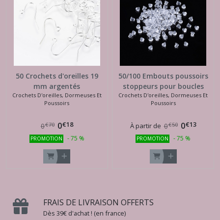
50 Crochets d'oreilles 19
50/100 Embouts poussoirs
mm argentés
stoppeurs pour boucles
Crochets D'oreilles, Dormeuses Et
Crochets D'oreilles, Dormeuses Et
d'oreilles
Poussoirs
Poussoirs
€
18
€
13
0
0
€
70
€
50
0
À partir de
0
-
75
%
-
75
%
PROMOTION
PROMOTION
FRAIS DE LIVRAISON OFFERTS
Dès 39€ d'achat ! (en france)