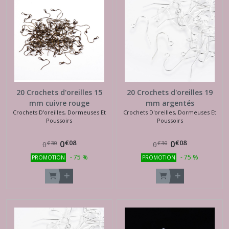
20 Crochets d'oreilles 15
20 Crochets d'oreilles 19
mm cuivre rouge
mm argentés
Crochets D'oreilles, Dormeuses Et
Crochets D'oreilles, Dormeuses Et
Poussoirs
Poussoirs
€
08
€
08
0
0
€
30
€
30
0
0
-
75
%
-
75
%
PROMOTION
PROMOTION