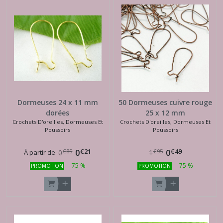
Dormeuses 24 x 11 mm
50 Dormeuses cuivre rouge
dorées
25 x 12 mm
Crochets D'oreilles, Dormeuses Et
Crochets D'oreilles, Dormeuses Et
Poussoirs
Poussoirs
€
21
€
49
0
0
€
85
€
95
À partir de
0
1
-
75
%
-
75
%
PROMOTION
PROMOTION