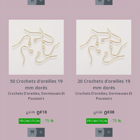
50 Crochets d'oreilles 19
20 Crochets d'oreilles 19
mm dorés
mm dorés
Crochets D'oreilles, Dormeuses Et
Crochets D'oreilles, Dormeuses Et
Poussoirs
Poussoirs
€
18
€
08
0
0
€
70
€
30
0
0
-
75
%
-
75
%
PROMOTION
PROMOTION