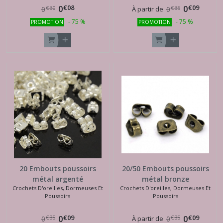
€
08
€
09
0
0
€
30
€
35
0
À partir de
0
-
75
%
-
75
%
PROMOTION
PROMOTION
20 Embouts poussoirs
20/50 Embouts poussoirs
métal argenté
métal bronze
Crochets D'oreilles, Dormeuses Et
Crochets D'oreilles, Dormeuses Et
Poussoirs
Poussoirs
€
09
€
09
0
0
€
35
€
35
0
À partir de
0