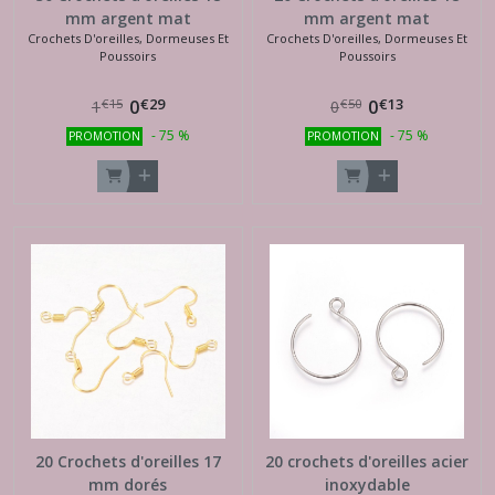
mm argent mat
mm argent mat
Crochets D'oreilles, Dormeuses Et
Crochets D'oreilles, Dormeuses Et
Poussoirs
Poussoirs
€
29
€
13
0
0
€
15
€
50
1
0
-
75
%
-
75
%
PROMOTION
PROMOTION
20 Crochets d'oreilles 17
20 crochets d'oreilles acier
mm dorés
inoxydable