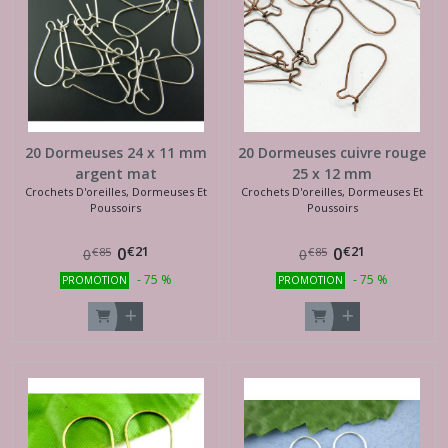
20 Dormeuses 24 x 11 mm
20 Dormeuses cuivre rouge
argent mat
25 x 12 mm
Crochets D'oreilles, Dormeuses Et
Crochets D'oreilles, Dormeuses Et
Poussoirs
Poussoirs
€
21
€
21
0
0
€
85
€
85
0
0
-
75
%
-
75
%
PROMOTION
PROMOTION