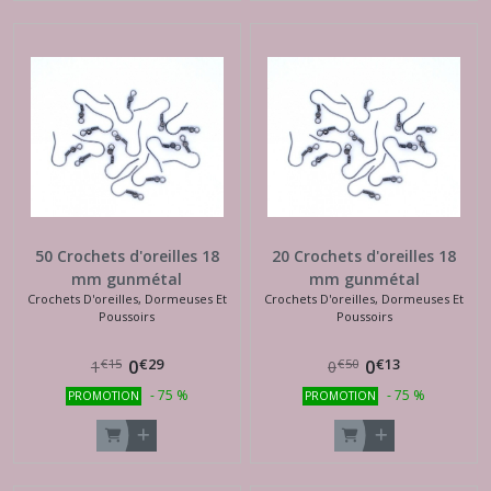
50 Crochets d'oreilles 18
20 Crochets d'oreilles 18
mm gunmétal
mm gunmétal
Crochets D'oreilles, Dormeuses Et
Crochets D'oreilles, Dormeuses Et
Poussoirs
Poussoirs
€
29
€
13
0
0
€
15
€
50
1
0
-
75
%
-
75
%
PROMOTION
PROMOTION