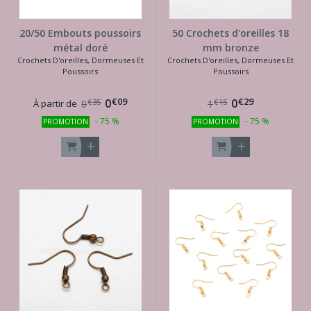
20/50 Embouts poussoirs
50 Crochets d'oreilles 18
métal doré
mm bronze
Crochets D'oreilles, Dormeuses Et
Crochets D'oreilles, Dormeuses Et
Poussoirs
Poussoirs
€
09
€
29
0
0
€
35
€
15
À partir de
0
1
-
75
%
-
75
%
PROMOTION
PROMOTION