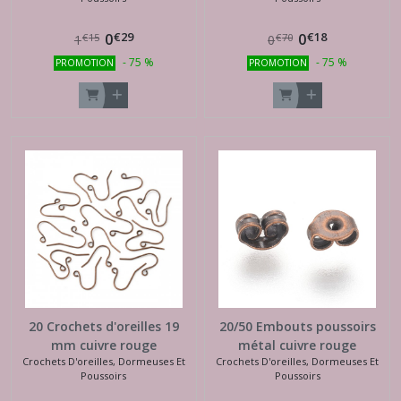
€
29
€
18
0
0
€
15
€
70
1
0
-
75
%
-
75
%
PROMOTION
PROMOTION
20 Crochets d'oreilles 19
20/50 Embouts poussoirs
mm cuivre rouge
métal cuivre rouge
Crochets D'oreilles, Dormeuses Et
Crochets D'oreilles, Dormeuses Et
Poussoirs
Poussoirs