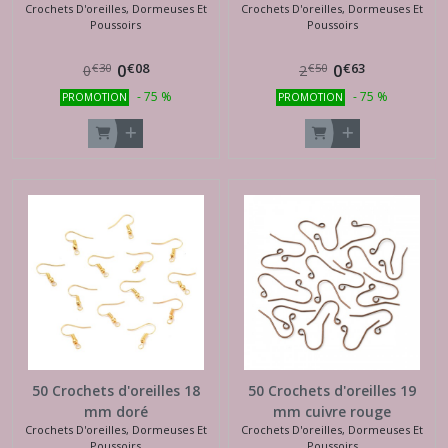
Crochets D'oreilles, Dormeuses Et
Crochets D'oreilles, Dormeuses Et
Poussoirs
Poussoirs
€
08
€
63
0
0
€
30
€
50
0
2
-
75
%
-
75
%
PROMOTION
PROMOTION
50 Crochets d'oreilles 18
50 Crochets d'oreilles 19
mm doré
mm cuivre rouge
Crochets D'oreilles, Dormeuses Et
Crochets D'oreilles, Dormeuses Et
Poussoirs
Poussoirs