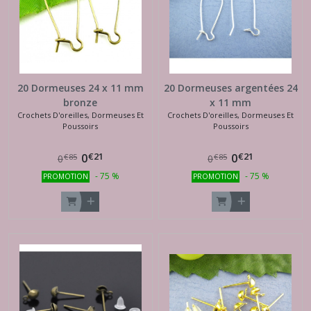
20 Dormeuses 24 x 11 mm
20 Dormeuses argentées 24
bronze
x 11 mm
Crochets D'oreilles, Dormeuses Et
Crochets D'oreilles, Dormeuses Et
Poussoirs
Poussoirs
€
21
€
21
0
0
€
85
€
85
0
0
-
75
%
-
75
%
PROMOTION
PROMOTION