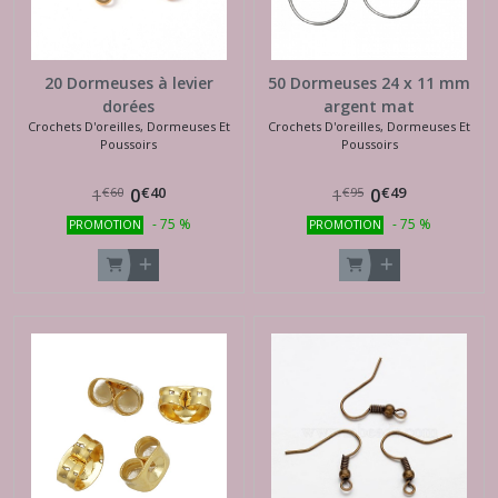
20 Dormeuses à levier
50 Dormeuses 24 x 11 mm
dorées
argent mat
Crochets D'oreilles, Dormeuses Et
Crochets D'oreilles, Dormeuses Et
Poussoirs
Poussoirs
€
40
€
49
0
0
€
60
€
95
1
1
-
75
%
-
75
%
PROMOTION
PROMOTION