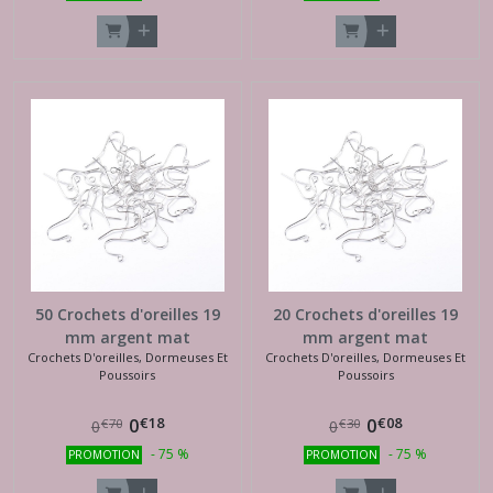
50 Crochets d'oreilles 19
20 Crochets d'oreilles 19
mm argent mat
mm argent mat
Crochets D'oreilles, Dormeuses Et
Crochets D'oreilles, Dormeuses Et
Poussoirs
Poussoirs
€
18
€
08
0
0
€
70
€
30
0
0
-
75
%
-
75
%
PROMOTION
PROMOTION