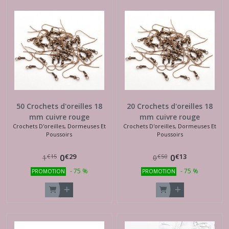
50 Crochets d'oreilles 18
20 Crochets d'oreilles 18
mm cuivre rouge
mm cuivre rouge
Crochets D'oreilles, Dormeuses Et
Crochets D'oreilles, Dormeuses Et
Poussoirs
Poussoirs
€
29
€
13
0
0
€
15
€
50
1
0
-
75
%
-
75
%
PROMOTION
PROMOTION