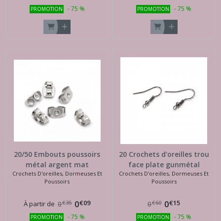
-
75
%
-
75
%
PROMOTION
PROMOTION
20/50 Embouts poussoirs
20 Crochets d'oreilles trou
métal argent mat
face plate gunmétal
Crochets D'oreilles, Dormeuses Et
Crochets D'oreilles, Dormeuses Et
Poussoirs
Poussoirs
€
09
€
15
0
0
€
35
€
60
À partir de
0
0
-
75
%
-
75
%
PROMOTION
PROMOTION