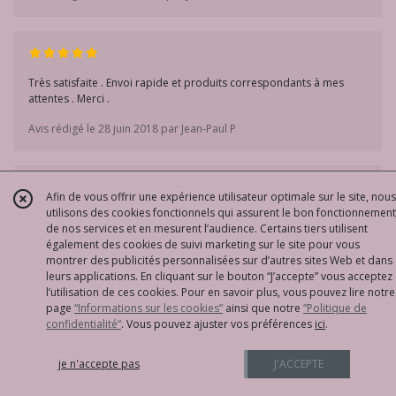
Très satisfaite . Envoi rapide et produits correspondants à mes
attentes . Merci .
Avis rédigé le 28 juin 2018 par Jean-Paul P
Afin de vous offrir une expérience utilisateur optimale sur le site, nous
utilisons des cookies fonctionnels qui assurent le bon fonctionnement
Très satisfaite de la réactivité, de la réponse à mes questions et du
de nos services et en mesurent l’audience. Certains tiers utilisent
délai de livraison. Parfait !
également des cookies de suivi marketing sur le site pour vous
montrer des publicités personnalisées sur d’autres sites Web et dans
Avis rédigé le 28 juin 2018 par Pascale B
leurs applications. En cliquant sur le bouton “J’accepte” vous acceptez
l’utilisation de ces cookies. Pour en savoir plus, vous pouvez lire notre
page
“Informations sur les cookies”
ainsi que notre
“Politique de
confidentialité“
. Vous pouvez ajuster vos préférences
ici
.
Commande bien conforme aux photos
je n'accepte pas
J'ACCEPTE
Merci