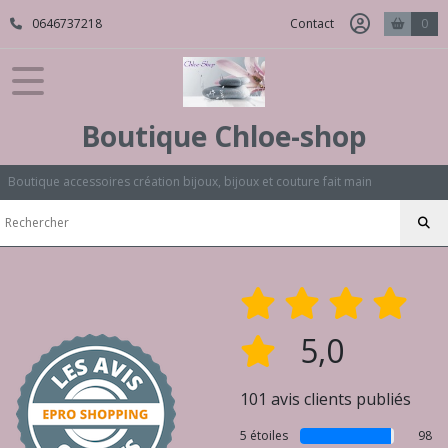
0646737218
Contact
0
Boutique Chloe-shop
Boutique accessoires création bijoux, bijoux et couture fait main
5,0
101 avis clients publiés
5 étoiles
98