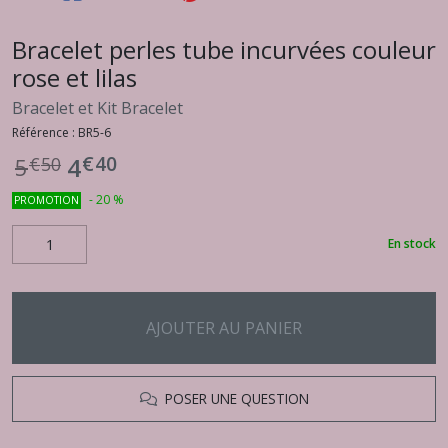
Bracelet perles tube incurvées couleur
rose et lilas
Bracelet et Kit Bracelet
Référence :
BR5-6
€
40
4
5
€
50
-
20
%
PROMOTION
En stock
AJOUTER AU PANIER
POSER UNE QUESTION