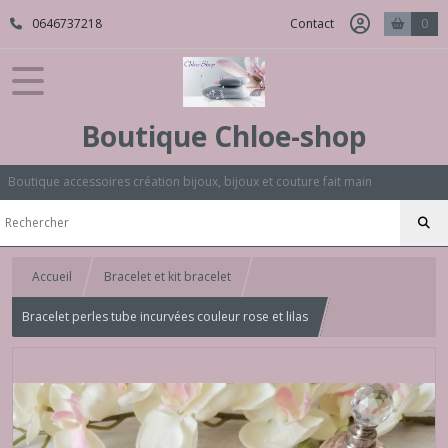
0646737218
Contact
0
Boutique Chloe-shop
Boutique accessoires création bijoux, bijoux et couture fait main
Accueil
Bracelet et kit bracelet
Bracelet perles tube incurvées couleur rose et lilas