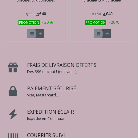
Bracelet Et Kit Bracelet
Bracelet Et Kit Bracelet
moutarde
€
40
€
40
4
4
€
50
€
50
5
5
-
20
%
-
20
%
PROMOTION
PROMOTION
FRAIS DE LIVRAISON OFFERTS
Dès 39€ d'achat ! (en france)
PAIEMENT SÉCURISÉ
Visa, Mastercard...
EXPEDITION ÉCLAIR
Expédié en 48 h maxi
COURRIER SUIVI