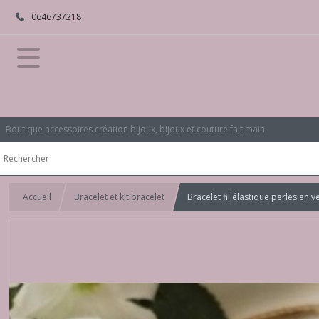
0646737218
Boutique accessoires création bijoux, bijoux et couture fait main
Accueil
Bracelet et kit bracelet
Bracelet fil élastique perles en 